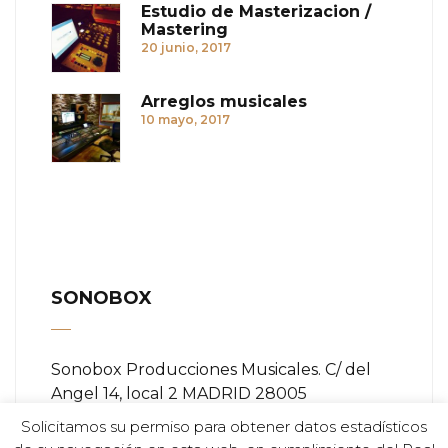
Estudio de Masterizacion /
Mastering
20 junio, 2017
Arreglos musicales
10 mayo, 2017
SONOBOX
Sonobox Producciones Musicales. C/ del
Angel 14, local 2 MADRID 28005
Solicitamos su permiso para obtener datos estadísticos
Teléfono:
+ (34) 91 366 84 11