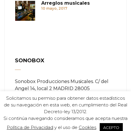
Arreglos musicales
10 mayo, 2017
SONOBOX
Sonobox Producciones Musicales. C/ del
Angel 14, local 2 MADRID 28005
Solicitamos su permiso para obtener datos estadísticos
Teléfono:
+ (34) 91 366 84 11
de su navegación en esta web, en cumplimiento del Real
Decreto-ley 13/2012.
Email:
info@sonobox.es
Si continúa navegando consideramos que acepta nuestra
Política de Privacidad
y el uso de
Cookles
.
ACEPTO