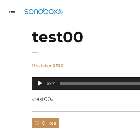
test00
11 octubre, 2022
Reproductor
00:00
de
audio
«test00».
0 likes