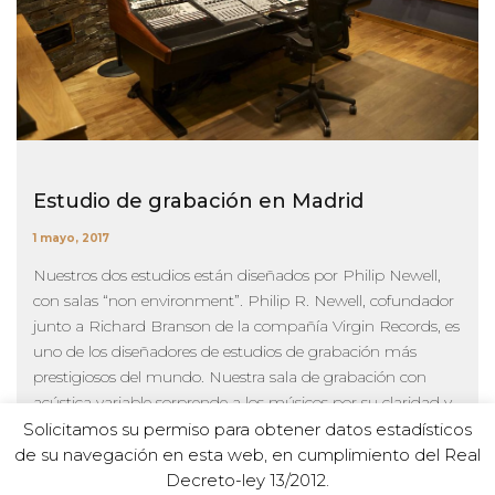
Estudio de grabación en Madrid
1 mayo, 2017
Nuestros dos estudios están diseñados por Philip Newell,
con salas “non environment”. Philip R. Newell, cofundador
junto a Richard Branson de la compañía Virgin Records, es
uno de los diseñadores de estudios de grabación más
prestigiosos del mundo. Nuestra sala de grabación con
acústica variable sorprende a los músicos por su claridad y
naturalidad sonora. Las salas de control están preparadas
Solicitamos su permiso para obtener datos estadísticos
para proporcionar un sonido neutro,...
de su navegación en esta web, en cumplimiento del Real
Decreto-ley 13/2012.