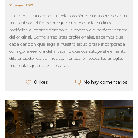
10 mayo, 2017
Un arreglo musical es la reelaboración de una composición
musical con el fin de enriquecer y potenciar su línea
melódica al mismo tiempo que conserva el carácter general
del original. Como arreglistas profesionales, sabemos que
cada canción que llega a nuestro estudio trae incorporada
consigo la esencia del artista, lo que constituye el elemento
diferenciador de su música. Por eso, en todos los arreglos
musicales que realizamos, sea...
No hay comentarios
0 likes