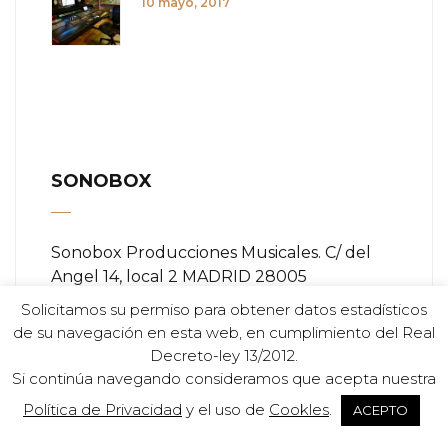
10 mayo, 2017
SONOBOX
Sonobox Producciones Musicales. C/ del
Angel 14, local 2 MADRID 28005
Solicitamos su permiso para obtener datos estadísticos
Teléfono:
+ (34) 91 366 84 11
de su navegación en esta web, en cumplimiento del Real
Decreto-ley 13/2012.
Email:
info@sonobox.es
Si continúa navegando consideramos que acepta nuestra
Política de Privacidad
y el uso de
Cookles
.
ACEPTO