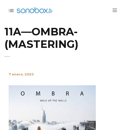
11A—OMBRA-
(MASTERING)
7 enero, 2020