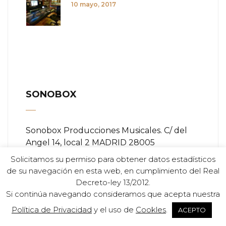
10 mayo, 2017
SONOBOX
Sonobox Producciones Musicales. C/ del
Angel 14, local 2 MADRID 28005
Solicitamos su permiso para obtener datos estadísticos
Teléfono:
+ (34) 91 366 84 11
de su navegación en esta web, en cumplimiento del Real
Decreto-ley 13/2012.
Email:
info@sonobox.es
Si continúa navegando consideramos que acepta nuestra
Política de Privacidad
y el uso de
Cookles
.
ACEPTO