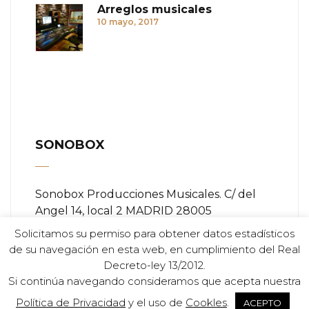
Arreglos musicales
10 mayo, 2017
SONOBOX
Sonobox Producciones Musicales. C/ del
Angel 14, local 2 MADRID 28005
Solicitamos su permiso para obtener datos estadísticos
Teléfono:
+ (34) 91 366 84 11
de su navegación en esta web, en cumplimiento del Real
Decreto-ley 13/2012.
Email:
info@sonobox.es
Si continúa navegando consideramos que acepta nuestra
Política de Privacidad
y el uso de
Cookles
.
ACEPTO