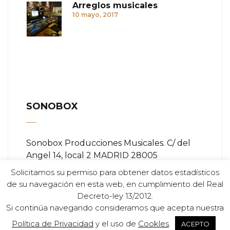
Arreglos musicales
10 mayo, 2017
SONOBOX
Sonobox Producciones Musicales. C/ del
Angel 14, local 2 MADRID 28005
Solicitamos su permiso para obtener datos estadísticos
Teléfono:
+ (34) 91 366 84 11
de su navegación en esta web, en cumplimiento del Real
Decreto-ley 13/2012.
Email:
info@sonobox.es
Si continúa navegando consideramos que acepta nuestra
Política de Privacidad
y el uso de
Cookles
.
ACEPTO