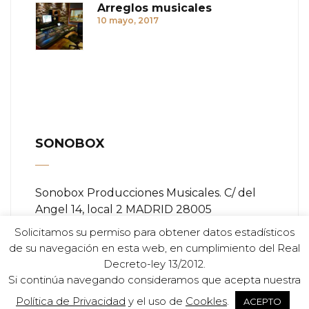
Arreglos musicales
10 mayo, 2017
SONOBOX
Sonobox Producciones Musicales. C/ del
Angel 14, local 2 MADRID 28005
Solicitamos su permiso para obtener datos estadísticos
Teléfono:
+ (34) 91 366 84 11
de su navegación en esta web, en cumplimiento del Real
Decreto-ley 13/2012.
Email:
info@sonobox.es
Si continúa navegando consideramos que acepta nuestra
Política de Privacidad
y el uso de
Cookles
.
ACEPTO