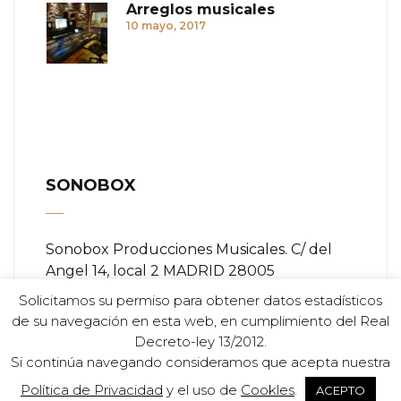
Arreglos musicales
10 mayo, 2017
SONOBOX
Sonobox Producciones Musicales. C/ del
Angel 14, local 2 MADRID 28005
Solicitamos su permiso para obtener datos estadísticos
Teléfono:
+ (34) 91 366 84 11
de su navegación en esta web, en cumplimiento del Real
Decreto-ley 13/2012.
Email:
info@sonobox.es
Si continúa navegando consideramos que acepta nuestra
Política de Privacidad
y el uso de
Cookles
.
ACEPTO