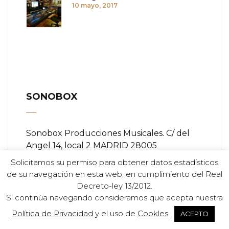
10 mayo, 2017
SONOBOX
Sonobox Producciones Musicales. C/ del
Angel 14, local 2 MADRID 28005
Solicitamos su permiso para obtener datos estadísticos
Teléfono:
+ (34) 91 366 84 11
de su navegación en esta web, en cumplimiento del Real
Decreto-ley 13/2012.
Email:
info@sonobox.es
Si continúa navegando consideramos que acepta nuestra
Política de Privacidad
y el uso de
Cookles
.
ACEPTO