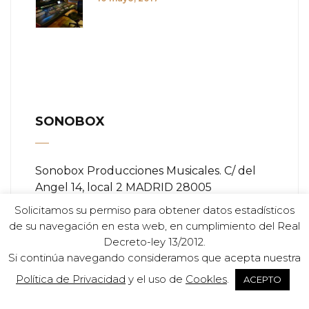
SONOBOX
Sonobox Producciones Musicales. C/ del
Angel 14, local 2 MADRID 28005
Solicitamos su permiso para obtener datos estadísticos
Teléfono:
+ (34) 91 366 84 11
de su navegación en esta web, en cumplimiento del Real
Decreto-ley 13/2012.
Email:
info@sonobox.es
Si continúa navegando consideramos que acepta nuestra
Política de Privacidad
y el uso de
Cookles
.
ACEPTO