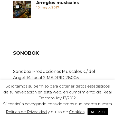
Arreglos musicales
10 mayo, 2017
SONOBOX
Sonobox Producciones Musicales. C/ del
Angel 14, local 2 MADRID 28005
Solicitamos su permiso para obtener datos estadísticos
Teléfono:
+ (34) 91 366 84 11
de su navegación en esta web, en cumplimiento del Real
Decreto-ley 13/2012.
Email:
info@sonobox.es
Si continúa navegando consideramos que acepta nuestra
Política de Privacidad
y el uso de
Cookles
.
ACEPTO