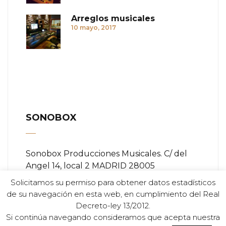
Arreglos musicales
10 mayo, 2017
SONOBOX
Sonobox Producciones Musicales. C/ del
Angel 14, local 2 MADRID 28005
Solicitamos su permiso para obtener datos estadísticos
Teléfono:
+ (34) 91 366 84 11
de su navegación en esta web, en cumplimiento del Real
Decreto-ley 13/2012.
Email:
info@sonobox.es
Si continúa navegando consideramos que acepta nuestra